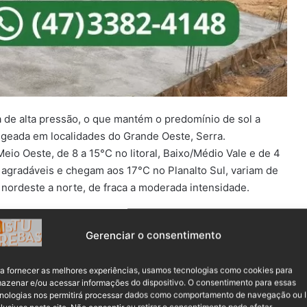
a de alta pressão, o que mantém o predomínio de sol a
eada em localidades do Grande Oeste, Serra.
io Oeste, de 8 a 15°C no litoral, Baixo/Médio Vale e de 4
 agradáveis e chegam aos 17°C no Planalto Sul, variam de
nordeste a norte, de fraca a moderada intensidade.
 em localidades da faixa litorânea da Grd. Florianópolis e
Gerenciar o consentimento
lógicas.
a fornecer as melhores experiências, usamos tecnologias como cookies para
azenar e/ou acessar informações do dispositivo. O consentimento para essas
nologias nos permitirá processar dados como comportamento de navegação ou 