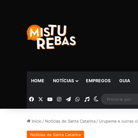
HOME
NOTÍCIAS
EMPREGOS
GUIA
Facebook
X
YouTube
Instagram
Telegram
WhatsApp
Rádio
Switch skin
Início
/
Notícias de Santa Catarina
/
Urupema e outras ci
Notícias de Santa Catarina