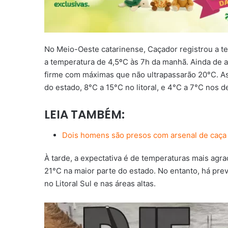
No Meio-Oeste catarinense, Caçador registrou a te
a temperatura de 4,5ºC às 7h da manhã. Ainda de 
firme com máximas que não ultrapassarão 20°C. As
do estado, 8°C a 15°C no litoral, e 4°C a 7°C nos 
LEIA TAMBÉM:
Dois homens são presos com arsenal de caça
À tarde, a expectativa é de temperaturas mais agra
21°C na maior parte do estado. No entanto, há pre
no Litoral Sul e nas áreas altas.