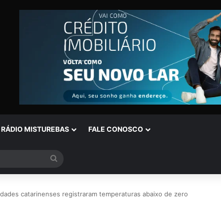
RÁDIO MISTUREBAS
FALE CONOSCO
Procurar
por
dades catarinenses registraram temperaturas abaixo de zero