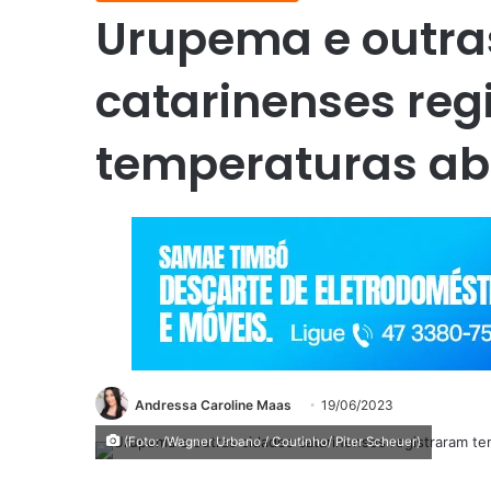
Urupema e outra
catarinenses reg
temperaturas aba
Andressa Caroline Maas
19/06/2023
(Foto: /Wagner Urbano / Coutinho/ Piter Scheuer)