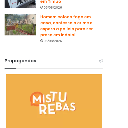
em Timbó
06/08/2026
Homem coloca fogo em
casa, confessa o crime e
espera a polícia para ser
preso em Indaial
06/08/2026
Propagandas