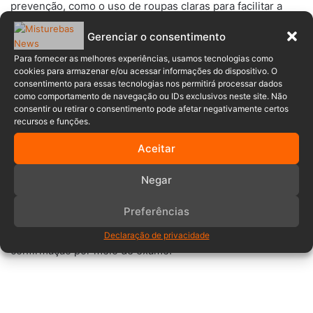
prevenção, como o uso de roupas claras para facilitar a
identificação de carrapatos no corpo, bem como o uso de
Gerenciar o consentimento
calças, botas e blusas de mangas compridas ao caminhar
em áreas arborizadas e gramadas.
Para fornecer as melhores experiências, usamos tecnologias como
cookies para armazenar e/ou acessar informações do dispositivo. O
consentimento para essas tecnologias nos permitirá processar dados
Além disso, se puder, deve-se evitar locais com grama ou
como comportamento de navegação ou IDs exclusivos neste site. Não
consentir ou retirar o consentimento pode afetar negativamente certos
vegetação alta e fazer uso de repelentes de insetos.
recursos e funções.
Por fim, vale ressaltar que a febre maculosa
não é
Aceitar
transmitida de pessoa para pessoa
e que há tratamento
Negar
disponível com o uso de um antibiótico específico.
Preferências
Esse tratamento deve iniciar imediatamente assim que o
médico suspeitar da contaminação, mesmo antes da
Declaração de privacidade
confirmação por meio de exame.