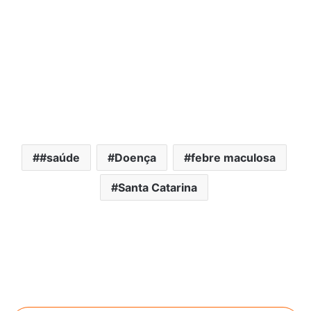
#saúde
Doença
febre maculosa
Santa Catarina