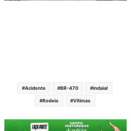
Acidente
BR-470
indaial
Rodeio
Vítimas