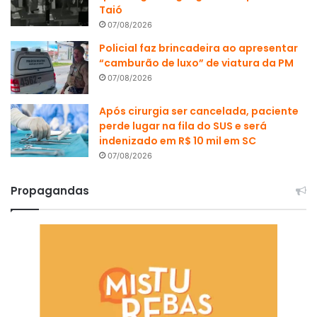
Taió
07/08/2026
Policial faz brincadeira ao apresentar
“camburão de luxo” de viatura da PM
07/08/2026
Após cirurgia ser cancelada, paciente
perde lugar na fila do SUS e será
indenizado em R$ 10 mil em SC
07/08/2026
Propagandas