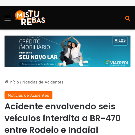
Menu
P
Início
/
Notícias de Acidentes
Notícias de Acidentes
Acidente envolvendo seis
veículos interdita a BR-470
entre Rodeio e Indaial