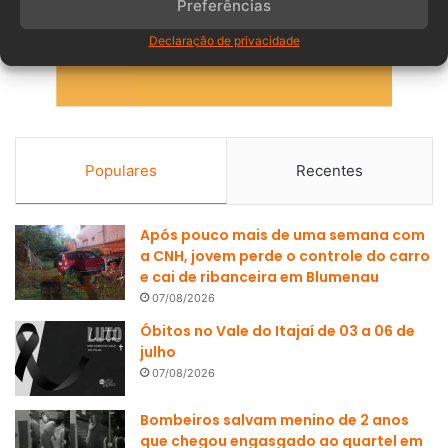
Preferências
Declaração de privacidade
Populares
Recentes
Após pouco mais de uma semana com
a CNH, jovem perde o controle do carro
e cai de ribanceira em Blumenau
07/08/2026
Óbitos no Vale do Itajaí de 03 a 06 de
julho
07/08/2026
Bombeiros salvam menino de 2 anos
que chegou engasgado ao quartel em