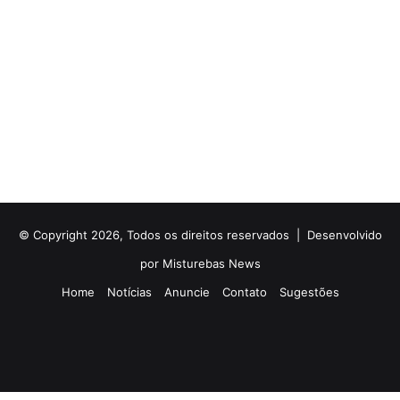
© Copyright 2026, Todos os direitos reservados |
Desenvolvido
por Misturebas News
Home
Notícias
Anuncie
Contato
Sugestões
Rádio
Facebook
X
YouTube
Instagram
Telegram
WhatsApp