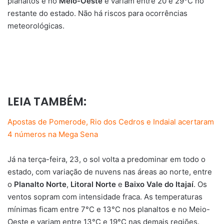
planaltos e no
Meio-Oeste
e variam entre 20 e 29°C no
restante do estado. Não há riscos para ocorrências
meteorológicas.
LEIA TAMBÉM:
Apostas de Pomerode, Rio dos Cedros e Indaial acertaram
4 números na Mega Sena
Já na terça-feira, 23, o sol volta a predominar em todo o
estado, com variação de nuvens nas áreas ao norte, entre
o
Planalto Norte
,
Litoral Norte
e
Baixo Vale do Itajaí
. Os
ventos sopram com intensidade fraca. As temperaturas
mínimas ficam entre 7°C e 13°C nos planaltos e no Meio-
Oeste e variam entre 13°C e 19°C nas demais regiões.