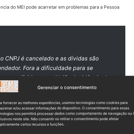
lência do MEI pode acarretar em problemas para a Pessoa
 o CNPJ é cancelado e as dívidas são
ndedor. Fora a dificuldade para se
 como dívida com a União, incidência de
de ficar impossibilitada, por exemplo, de
Gerenciar o consentimento
mos”, explica a contadora.
a fornecer as melhores experiências, usamos tecnologias como cookies para
azenar e/ou acessar informações do dispositivo. O consentimento para essas
nologias nos permitirá processar dados como comportamento de navegação ou 
lusivos neste site. Não consentir ou retirar o consentimento pode afetar
 com o impedimento de emissão de notas fiscais e da
ativamente certos recursos e funções.
r as contas bancárias em nome da empresa bloqueadas.