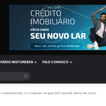
RÁDIO MISTUREBAS
FALE CONOSCO
Procurar
por
 inadimplentes, e o reajuste na guia DAS acende alerta de riscos