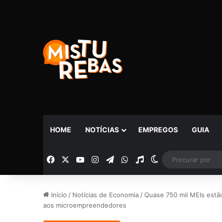
HOME
NOTÍCIAS
EMPREGOS
GUIA
Facebook
X
YouTube
Instagram
Telegram
WhatsApp
Rádio
Switch skin
Início
/
Notícias de Economia
/
Quase 750 mil MEIs estão
aos microempreendedores