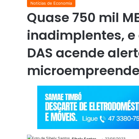
Notícias de Economia
Quase 750 mil ME
inadimplentes, e 
DAS acende alert
microempreende
Sibely Santos
22/05/2023