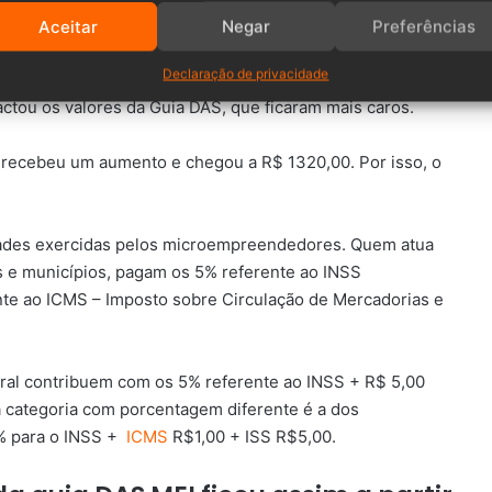
Aceitar
Negar
Preferências
Declaração de privacidade
 mínimo em janeiro deste ano. Sendo assim, o valor passou
ctou os valores da Guia DAS, que ficaram mais caros.
mo recebeu um aumento e chegou a R$ 1320,00. Por isso, o
.
dades exercidas pelos microempreendedores. Quem atua
os e municípios, pagam os 5% referente ao INSS
ente ao ICMS – Imposto sobre Circulação de Mercadorias e
eral contribuem com
os 5% referente ao INSS + R$ 5,00
a categoria com porcentagem diferente é a dos
2% para o INSS +
ICMS
R$1,00 + ISS R$5,00.