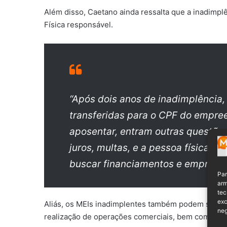
Além disso, Caetano ainda ressalta que a inadimp
Física responsável.
“Após dois anos de inadimplência,
transferidas para o CPF do empree
aposentar, entram outras questões
juros, multas, e a pessoa física po
buscar financiamentos e emprésti
Par
arm
tec
exc
Aliás, os MEIs inadimplentes também podem sofrer
neg
realização de operações comerciais, bem como te