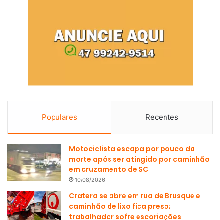
Populares
Recentes
Motociclista escapa por pouco da
morte após ser atingido por caminhão
em cruzamento de SC
10/08/2026
Cratera se abre em rua de Brusque e
caminhão de lixo fica preso;
trabalhador sofre escoriações