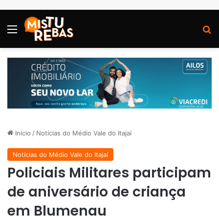
Menu
P
Início
/
Notícias do Médio Vale do Itajaí
Notícias do Médio Vale do Itajaí
Policiais Militares participam
de aniversário de criança
em Blumenau