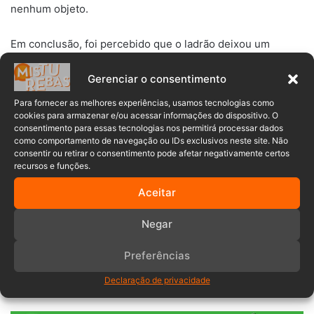
nenhum objeto.
Em conclusão, foi percebido que o ladrão deixou um
celular Nokia preto no local dos fatos. A guarnição lavrou o
Gerenciar o consentimento
respectivo Boletim de Ocorrência Policial, para que as
medidas investigativas cabíveis sejam tomadas pelos
Para fornecer as melhores experiências, usamos tecnologias como
órgãos competentes.
cookies para armazenar e/ou acessar informações do dispositivo. O
consentimento para essas tecnologias nos permitirá processar dados
como comportamento de navegação ou IDs exclusivos neste site. Não
consentir ou retirar o consentimento pode afetar negativamente certos
recursos e funções.
Foto: PMSC
Aceitar
Negar
crime
Furto
indaial
Invasão
Preferências
PMSC
Santa Catarina
Declaração de privacidade