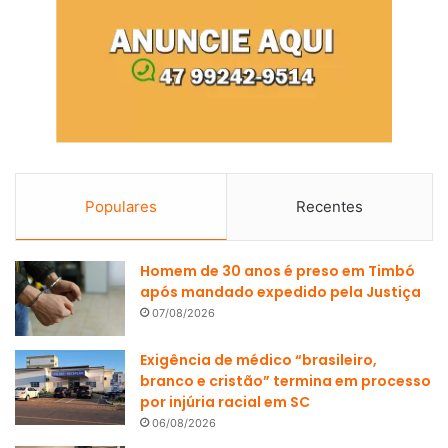
Populares
Recentes
Homem de 30 anos é preso em Timbó
após mandado expedido pela Justiça
07/08/2026
Exigência de médico “brasileiro,
branco e cristão” termina em processo
por injúria racial em SC
06/08/2026