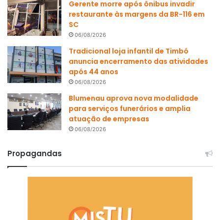
Gerente morre após ônibus invadir
restaurante às margens da BR-116 em
SC
06/08/2026
Tradicional loja infantil de Timbó
anuncia encerramento das atividades
após 44 anos
06/08/2026
Blumenau aprova nova modalidade
para serviços funerários e amplia
atuação de empresas
06/08/2026
Propagandas