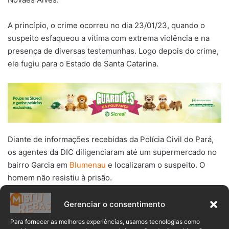
A princípio, o crime ocorreu no dia 23/01/23, quando o
suspeito esfaqueou a vítima com extrema violência e na
presença de diversas testemunhas. Logo depois do crime,
ele fugiu para o Estado de Santa Catarina.
Diante de informações recebidas da Polícia Civil do Pará,
os agentes da DIC diligenciaram até um supermercado no
bairro Garcia em
Blumenau
e localizaram o suspeito. O
homem não resistiu à prisão.
• LEIA TAMBÉM:
Segundo suspeito de assalto em
Gerenciar o consentimento
estabelecimento comercial em Blumenau é preso pela
Para fornecer as melhores experiências, usamos tecnologias como
Civil