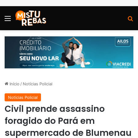
Menu
P
Início
/
Notícias Policial
Notícias Policial
Civil prende assassino
foragido do Pará em
supermercado de Blumenau