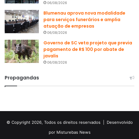
06/08/2026
Blumenau aprova nova modalidade
para serviços funerários e amplia
atuação de empresas
06/08/2026
Governo de SC veta projeto que previa
pagamento de R$ 100 por abate de
javalis
06/08/2026
Propagandas
© Copyright 2026, Todos os direitos reservados |
Desenvolvido
por Misturebas News