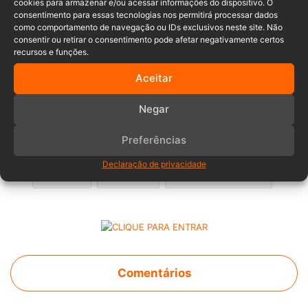
cookies para armazenar e/ou acessar informações do dispositivo. O
consentimento para essas tecnologias nos permitirá processar dados
como comportamento de navegação ou IDs exclusivos neste site. Não
consentir ou retirar o consentimento pode afetar negativamente certos
recursos e funções.
Em conclusão, o autor foi conduzido até a sede da DIC e
Aceitar
depois encaminhado ao Presídio Regional de Blumenau,
ficando à disposição do Poder Judiciário.
Negar
Preferências
foragido
Homicídio
Pará
Declaração de privacidade
PCSC
Prisão
Santa Catarina
Comentários