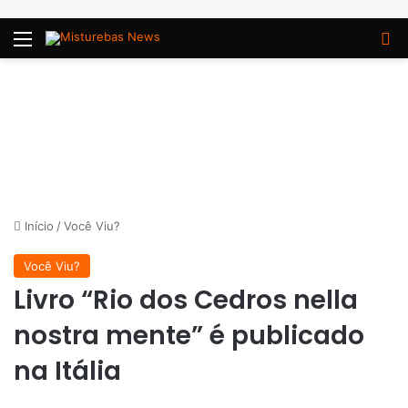
Menu
P
Início
/
Você Viu?
Você Viu?
Livro “Rio dos Cedros nella
nostra mente” é publicado
na Itália