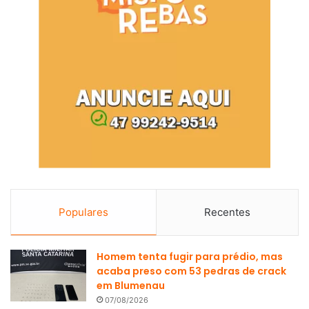
Populares
Recentes
Homem tenta fugir para prédio, mas
acaba preso com 53 pedras de crack
em Blumenau
07/08/2026