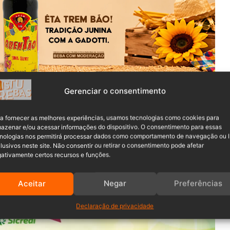
Gerenciar o consentimento
 recém-nascido para o Hospital Oase em Timbó. Moradores
0.
a fornecer as melhores experiências, usamos tecnologias como cookies para
azenar e/ou acessar informações do dispositivo. O consentimento para essas
elos Bombeiros para esse tipo de transporte, estava
nologias nos permitirá processar dados como comportamento de navegação ou 
rabalho.
lusivos neste site. Não consentir ou retirar o consentimento pode afetar
ativamente certos recursos e funções.
Aceitar
Negar
Preferências
Declaração de privacidade