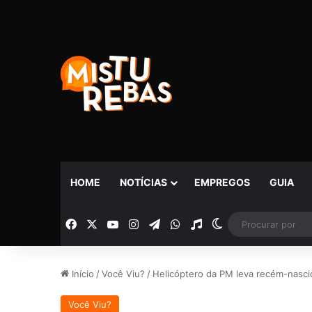
HOME
NOTÍCIAS
EMPREGOS
GUIA
Facebook
X
YouTube
Instagram
Telegram
WhatsApp
Rádio
Switch skin
Início
/
Você Viu?
/
Helicóptero da PM leva recém-nasci
Você Viu?