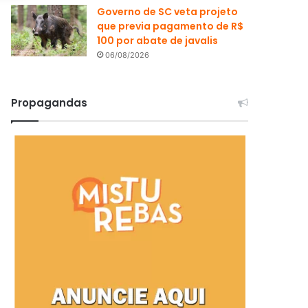
Governo de SC veta projeto
que previa pagamento de R$
100 por abate de javalis
06/08/2026
Propagandas