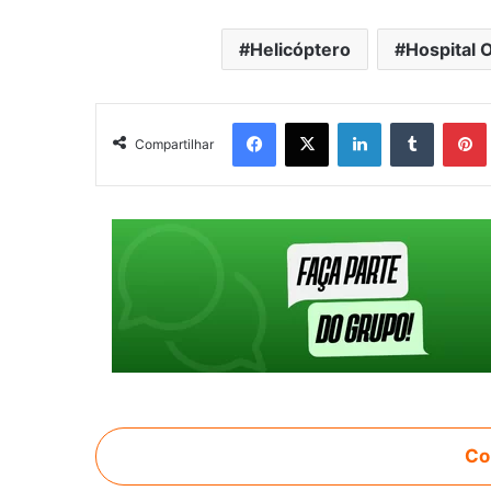
Helicóptero
Hospital 
Facebook
X
Linkedin
Tumblr
Pintere
Compartilhar
Co