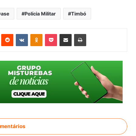
Oase
Polícia Militar
Timbó
st
Reddit
VK
OK
Pocket
Compartilhar via e-mail
Imprimir
mentários