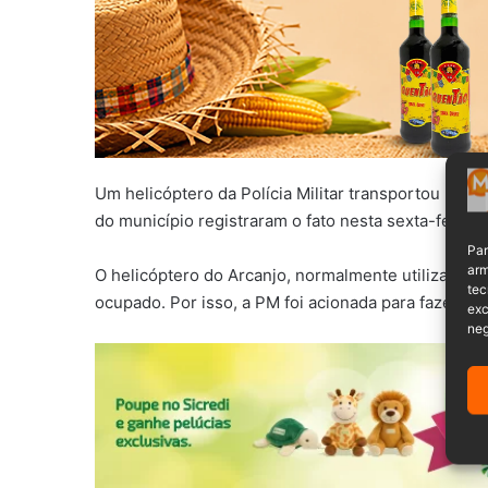
Um helicóptero da Polícia Militar transportou um
do município registraram o fato nesta sexta-feira, 1
Par
arm
O helicóptero do Arcanjo, normalmente utilizado p
tec
ocupado. Por isso, a PM foi acionada para fazer o t
exc
neg