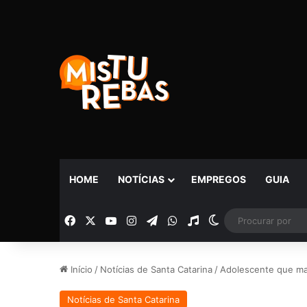
HOME
NOTÍCIAS
EMPREGOS
GUIA
Facebook
X
YouTube
Instagram
Telegram
WhatsApp
Rádio
Switch skin
Início
/
Notícias de Santa Catarina
/
Adolescente que mat
Notícias de Santa Catarina