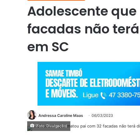
Adolescente que
facadas não terá
em SC
Andressa Caroline Maas
06/03/2023
(Foto: Divulgação)