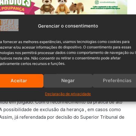
Gerenciar o consentimento
 alegou que a jovem não poderá ser excluída da herança do
a fornecer as melhores experiências, usamos tecnologias como cookies para
lém disso, ressaltou que ela não possui capacidade civil
azenar e/ou acessar informações do dispositivo. O consentimento para essas
ias jurídicas do ato cometido.
nologias nos permitirá processar dados como comportamento de navegação ou 
lusivos neste site. Não consentir ou retirar o consentimento pode afetar
ativamente certos recursos e funções.
Aceitar
Negar
Preferências
er plano para revisão da vida toda
 de aplicação da medida socioeducativa, que reconheceu a
Declaração de privacidade
ansitou em julgado. Com o reconhecimento da prática de ato
. A possibilidade de exclusão da herança , em casos como
. Assim, já referendada por decisão do Superior Tribunal de