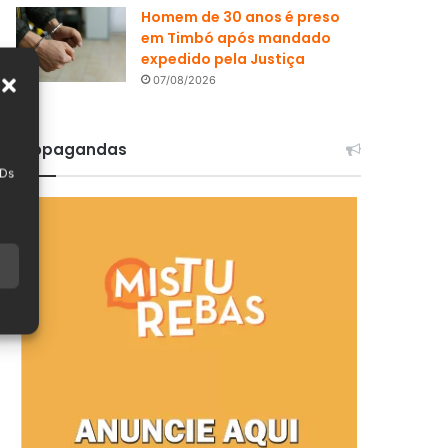
Homem de 30 anos é preso
em Timbó após mandado
expedido pela Justiça
07/08/2026
Propagandas
IDs