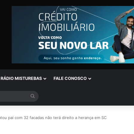
RÁDIO MISTUREBAS
FALE CONOSCO
Procurar
por
ou pai com 32 facadas não terá direito a herança em SC