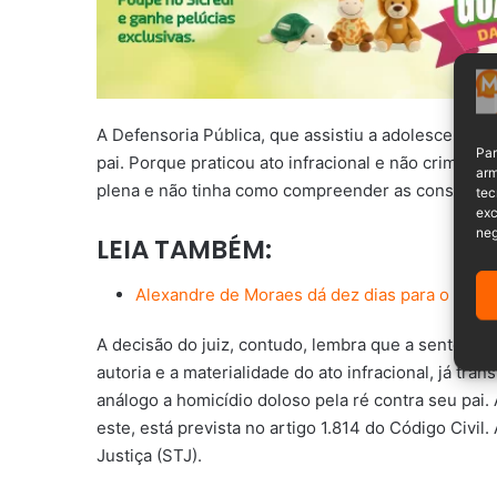
A Defensoria Pública, que assistiu a adolescente,
Par
pai. Porque praticou ato infracional e não crime. A
arm
plena e não tinha como compreender as consequênc
tec
exc
neg
LEIA TAMBÉM:
Alexandre de Moraes dá dez dias para o INSS t
A decisão do juiz, contudo, lembra que a sentença
autoria e a materialidade do ato infracional, já tr
análogo a homicídio doloso pela ré contra seu pai
este, está prevista no artigo 1.814 do Código Civil
Justiça (STJ).