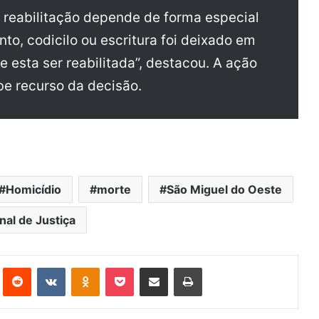
 reabilitação depende de forma especial
to, codicilo ou escritura foi deixado em
e esta ser reabilitada”, destacou. A ação
be recurso da decisão.
Homicídio
morte
São Miguel do Oeste
nal de Justiça
st
Reddit
VK
OK
Pocket
Compartilhar via e-mail
Imprimir