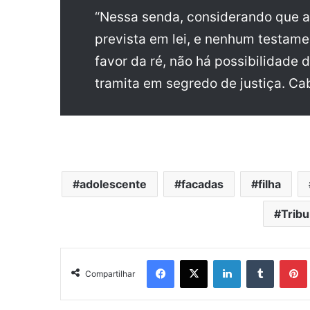
“Nessa senda, considerando que a
prevista em lei, e nenhum testamen
favor da ré, não há possibilidade d
tramita em segredo de justiça. Ca
adolescente
facadas
filha
Tribu
Facebook
X
Linkedin
Tumblr
Pintere
Compartilhar