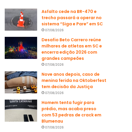
Asfalto cede na BR-470 e
trecho passará a operar no
sistema “Siga e Pare” em SC
07/08/2026
Desafio Beto Carrero reúne
milhares de atletas em SC e
encerra edição 2026 com
grandes campeões
07/08/2026
Nove anos depois, caso de
menina ferida na Oktoberfest
tem decisão da Justiça
07/08/2026
Homem tenta fugir para
prédio, mas acaba preso
com 53 pedras de crack em
Blumenau
07/08/2026