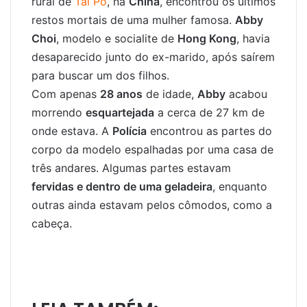
rural de
Tai Po
, na
China
, encontrou os últimos
restos mortais de uma mulher famosa.
Abby
Choi
, modelo e socialite de
Hong Kong
, havia
desaparecido junto do ex-marido, após saírem
para buscar um dos filhos.
Com apenas
28 anos
de idade,
Abby
acabou
morrendo
esquartejada
a cerca de 27 km de
onde estava. A
Polícia
encontrou as partes do
corpo da modelo espalhadas por uma casa de
três andares. Algumas partes estavam
fervidas e dentro de uma geladeira
, enquanto
outras ainda estavam pelos cômodos, como a
cabeça.