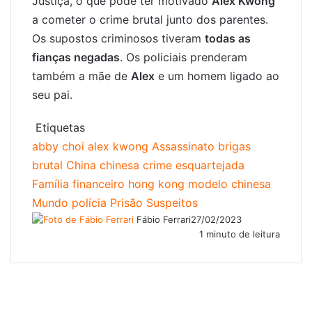
Justiça, o que pode ter motivado
Alex Kwong
a cometer o crime brutal junto dos parentes.
Os supostos criminosos tiveram
todas as
fianças negadas
. Os policiais prenderam
também a mãe de
Alex
e um homem ligado ao
seu pai.
Etiquetas
abby choi
alex kwong
Assassinato
brigas
brutal
China
chinesa
crime
esquartejada
Família
financeiro
hong kong
modelo chinesa
Mundo
polícia
Prisão
Suspeitos
Fábio Ferrari
27/02/2023
1 minuto de leitura