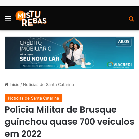
Menu
P
Início
/
Notícias de Santa Catarina
Notícias de Santa Catarina
Polícia Militar de Brusque
guinchou quase 700 veículos
em 2022