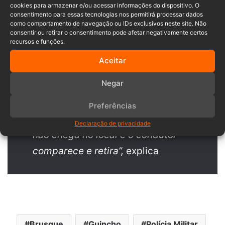
cookies para armazenar e/ou acessar informações do dispositivo. O
consentimento para essas tecnologias nos permitirá processar dados
como comportamento de navegação ou IDs exclusivos neste site. Não
consentir ou retirar o consentimento pode afetar negativamente certos
recursos e funções.
“Hoje não cabe remoção nos casos
Aceitar
em que a irregularidade for sanada
Negar
no local da infração, como por
exemplo infração de
Preferências
estacionamento, quando o guincho
Declaração de privacidade
não chega no local e o condutor
comparece e retira”,
explica
Brusque
Guincho
Polícia Militar