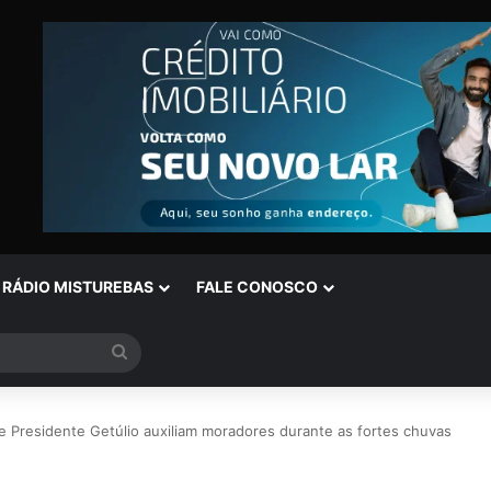
RÁDIO MISTUREBAS
FALE CONOSCO
Procurar
por
e Presidente Getúlio auxiliam moradores durante as fortes chuvas