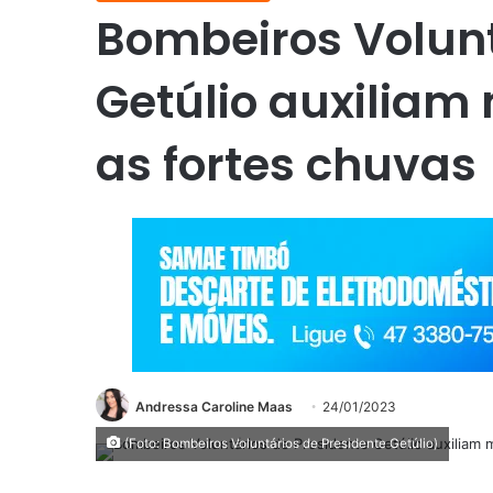
Bombeiros Volunt
Getúlio auxiliam
as fortes chuvas
Andressa Caroline Maas
24/01/2023
(Foto: Bombeiros Voluntários de Presidente Getúlio)