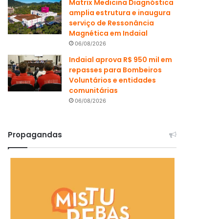
Matrix Medicina Diagnóstica
amplia estrutura e inaugura
serviço de Ressonância
Magnética em Indaial
06/08/2026
Indaial aprova R$ 950 mil em
repasses para Bombeiros
Voluntários e entidades
comunitárias
06/08/2026
Propagandas