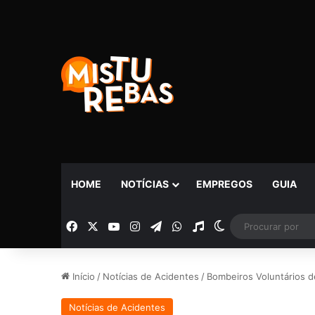
HOME
NOTÍCIAS
EMPREGOS
GUIA
Facebook
X
YouTube
Instagram
Telegram
WhatsApp
Rádio
Switch skin
Início
/
Notícias de Acidentes
/
Bombeiros Voluntários d
Notícias de Acidentes