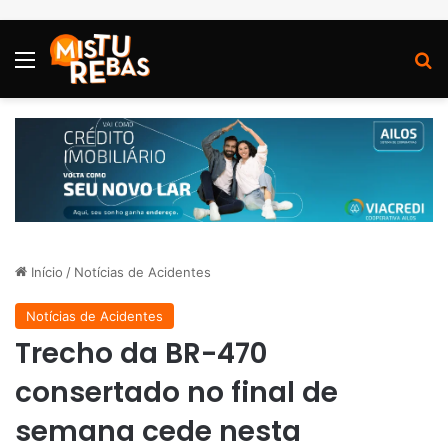
Menu
P
Início
/
Notícias de Acidentes
Notícias de Acidentes
Trecho da BR-470
consertado no final de
semana cede nesta