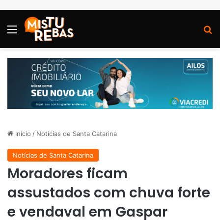
Menu
P
Início
/
Notícias de Santa Catarina
Notícias de Santa Catarina
Moradores ficam
assustados com chuva forte
e vendaval em Gaspar