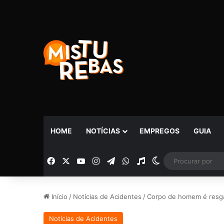
HOME
NOTÍCIAS
EMPREGOS
GUIA
Facebook
X
YouTube
Instagram
Telegram
WhatsApp
Rádio
Switch skin
Início
/
Notícias de Acidentes
/
Corpo de homem é resga
Notícias de Acidentes