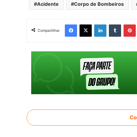
Acidente
Corpo de Bombeiros
Facebook
X
Linkedin
Tumblr
Pintere
Compartilhar
Co