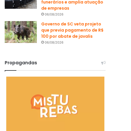
funerários e amplia atuação
de empresas
06/08/2026
Governo de SC veta projeto
que previa pagamento de R$
100 por abate de javalis
06/08/2026
Propagandas