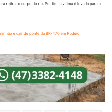
a retirar o corpo do rio. Por fim, a vítima é levada para o
aminhão e cair de ponte da BR-470 em Rodeio