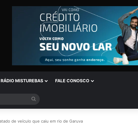
RÁDIO MISTUREBAS
FALE CONOSCO
Procurar
por
tado de veículo que caiu em rio de Garuva