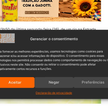
3h50 da última segunda-feira (26), de um rio na Estrada
Gerenciar o consentimento
role do carro, caindo nas águas. O carro estava com a
a fornecer as melhores experiências, usamos tecnologias como cookies para
rior do carro, com uma das pernas presas embaixo do
azenar e/ou acessar informações do dispositivo. O consentimento para essas
nologias nos permitirá processar dados como comportamento de navegação ou 
lusivos neste site. Não consentir ou retirar o consentimento pode afetar
ativamente certos recursos e funções.
Aceitar
Negar
Preferências
Declaração de privacidade