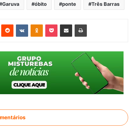
Garuva
óbito
ponte
Três Barras
st
Reddit
VK
OK
Pocket
Compartilhar via e-mail
Imprimir
mentários