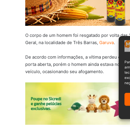
O corpo de um homem foi resgatado por volta das 1
Geral, na localidade de Três Barras,
Garuva
.
De acordo com informações, a vítima perdeu o cont
Par
porta aberta, porém o homem ainda estava no inte
arm
veículo, ocasionando seu afogamento.
tec
exc
neg