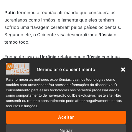
Putin
terminou a reunião afirmando que considera os
ucranianos como irmãos, e lamenta que eles tenham
sofrido uma “lavagem cerebral” pelos países ocidentais.
Segundo ele, o Ocidente visa desmoralizar a
Rússia
o
tempo todo.
Enquanto isso, a
Ucrânia
relatou que a
Rússia
continua
bombardeando a infraestrutura elétrica e de fornecimento
Gerenciar o consentimento
de água do país. Eles afirmam que a estratégia mortal do
inimigo é deixar os ucranianos sofrendo com o rigoroso
Para fornecer as melhores experiências, usamos tecnologias como
cookies para armazenar e/ou acessar informações do dispositivo. O
inverno europeu.
consentimento para essas tecnologias nos permitirá processar dados
como comportamento de navegação ou IDs exclusivos neste site. Não
consentir ou retirar o consentimento pode afetar negativamente certos
armamento
conflito
dmitry peskov
recursos e funções.
Aceitar
EUA
governo russo
Guerra
Negar
kremlin
ministério da defesa