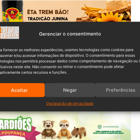
Gerenciar o consentimento
a fornecer as melhores experiências, usamos tecnologias como cookies para
u na morte de um jovem de 18 anos por volta das 23h22 do
azenar e/ou acessar informações do dispositivo. O consentimento para essas
nologias nos permitirá processar dados como comportamento de navegação ou 
0, km 67, no bairro Encano Norte, em
Indaial
, nas
lusivos neste site. Não consentir ou retirar o consentimento pode afetar
ativamente certos recursos e funções.
 placas do Mercosul, estava preso às ferragens em estado
Aceitar
Negar
Preferências
as hidráulicas para resgatar a vítima.
Declaração de privacidade