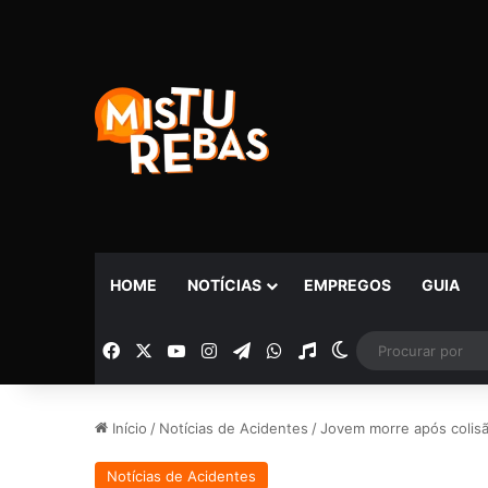
HOME
NOTÍCIAS
EMPREGOS
GUIA
Facebook
X
YouTube
Instagram
Telegram
WhatsApp
Rádio
Switch skin
Início
/
Notícias de Acidentes
/
Jovem morre após colisã
Notícias de Acidentes