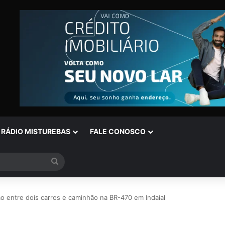
RÁDIO MISTUREBAS
FALE CONOSCO
Procurar
por
o entre dois carros e caminhão na BR-470 em Indaial