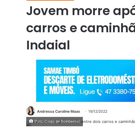
Jovem morre após
carros e caminh
Indaial
Andressa Caroline Maas
19/12/2022
(Foto: Corpo de Bombeiros)