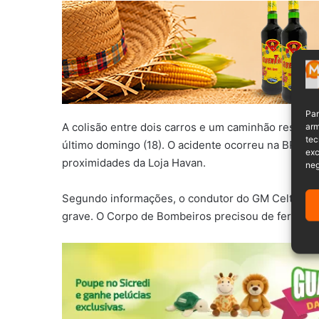
Par
A colisão entre dois carros e um caminhão resulto
arm
tec
último domingo (18). O acidente ocorreu na BR-47
exc
proximidades da Loja Havan.
neg
Segundo informações, o condutor do GM Celta com
grave. O Corpo de Bombeiros precisou de ferrament