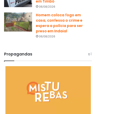
em Timbó
06/08/2026
Homem coloca fogo em
casa, confessa o crime e
espera a polícia para ser
preso em Indaial
06/08/2026
Propagandas