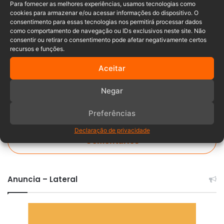
Para fornecer as melhores experiências, usamos tecnologias como
cookies para armazenar e/ou acessar informações do dispositivo. O
Araquari
Colisão
óbitos
PRF
consentimento para essas tecnologias nos permitirá processar dados
como comportamento de navegação ou IDs exclusivos neste site. Não
consentir ou retirar o consentimento pode afetar negativamente certos
Santa Catarina
Tragédia
recursos e funções.
Aceitar
Negar
Preferências
Declaração de privacidade
Comentários
Anuncia – Lateral