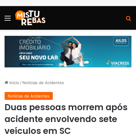
Menu
P
Início
/
Notícias de Acidentes
Notícias de Acidentes
Duas pessoas morrem após
acidente envolvendo sete
veículos em SC