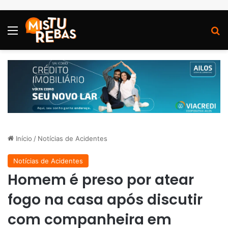
Menu
P
Início
/
Notícias de Acidentes
Notícias de Acidentes
Homem é preso por atear
fogo na casa após discutir
com companheira em