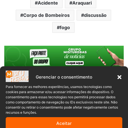
Acidente
Araquari
Corpo de Bombeiros
discussão
fogo
Gerenciar o consentimento
Comentários
Para fornecer as melhores experiências, usamos tecnologias como
cookies para armazenar e/ou acessar informações do dispositivo. O
consentimento para essas tecnologias nos permitirá processar dados
como comportamento de navegação ou IDs exclusivos neste site. Não
Anuncia – Lateral
consentir ou retirar o consentimento pode afetar negativamente certos
recursos e funções.
Aceitar