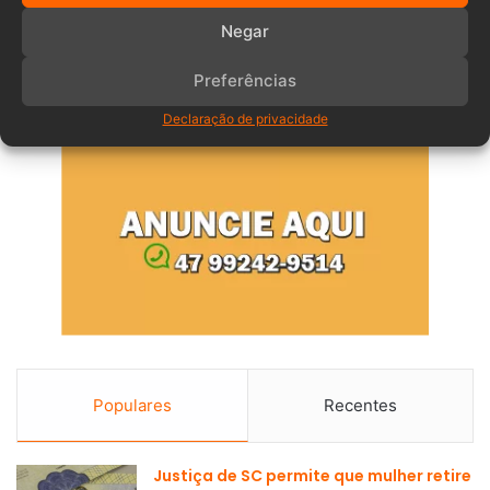
Negar
Preferências
Declaração de privacidade
Populares
Recentes
Justiça de SC permite que mulher retire