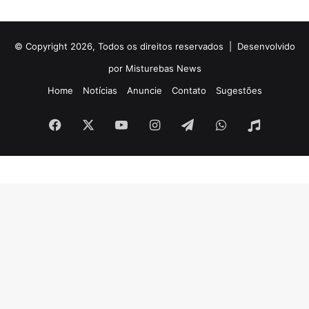
© Copyright 2026, Todos os direitos reservados |
Desenvolvido
por Misturebas News
Home
Notícias
Anuncie
Contato
Sugestões
Facebook
X
YouTube
Instagram
Telegram
WhatsApp
Rádio