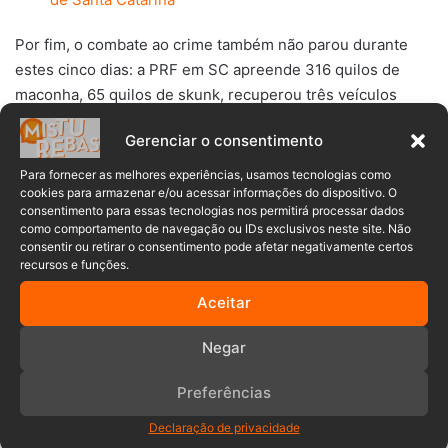
Por fim, o combate ao crime também não parou durante
estes cinco dias: a PRF em SC apreende 316 quilos de
maconha, 65 quilos de skunk, recuperou três veículos
roubados e prendeu 70 pessoas por motivos diversos.
Gerenciar o consentimento
Para fornecer as melhores experiências, usamos tecnologias como
cookies para armazenar e/ou acessar informações do dispositivo. O
consentimento para essas tecnologias nos permitirá processar dados
como comportamento de navegação ou IDs exclusivos neste site. Não
consentir ou retirar o consentimento pode afetar negativamente certos
recursos e funções.
Aceitar
feriado
Feriado prolongado
Negar
Operação Proclamação da República de 2022
Preferências
Polícia Rodoviária Federal
PRF
Declaração de privacidade