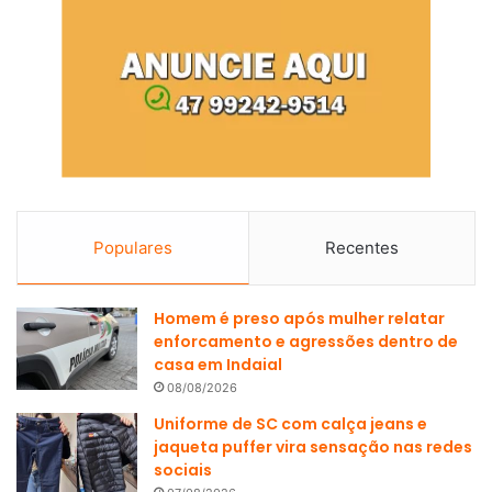
Populares
Recentes
Homem é preso após mulher relatar
enforcamento e agressões dentro de
casa em Indaial
08/08/2026
Uniforme de SC com calça jeans e
jaqueta puffer vira sensação nas redes
sociais