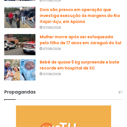
07/08/2026
Dois são presos em operação que
investiga execução às margens do Rio
Itajaí-Açu, em Apiúna
07/08/2026
Mulher morre após ser esfaqueada
pelo filho de 17 anos em Jaraguá do Sul
07/08/2026
Bebê de quase 5 kg surpreende e bate
recorde em hospital de SC
07/08/2026
Propagandas