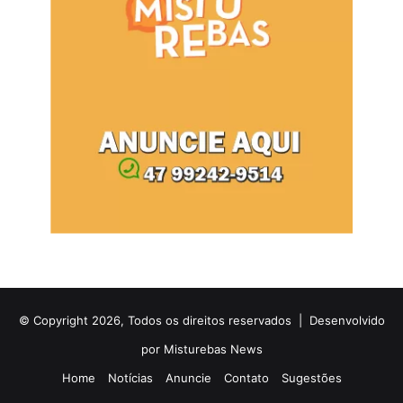
© Copyright 2026, Todos os direitos reservados |
Desenvolvido
por Misturebas News
Home
Notícias
Anuncie
Contato
Sugestões