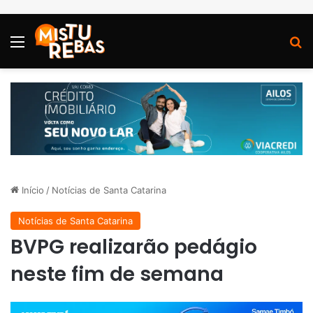
Menu
P
Início
/
Notícias de Santa Catarina
Notícias de Santa Catarina
BVPG realizarão pedágio
neste fim de semana