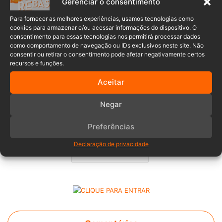
Gerenciar o consentimento
deste ano, 1923 atendimentos à comunidade, entre
atendimento pré-hospitalar, combate a incêndios e
Para fornecer as melhores experiências, usamos tecnologias como
situações diversas.
cookies para armazenar e/ou acessar informações do dispositivo. O
consentimento para essas tecnologias nos permitirá processar dados
como comportamento de navegação ou IDs exclusivos neste site. Não
consentir ou retirar o consentimento pode afetar negativamente certos
recursos e funções.
Aceitar
Negar
Ação beneficente
atendimentos
Preferências
BVPG
Corporação
pedágio
Declaração de privacidade
Santa Catarina