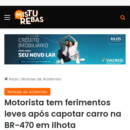
Menu
P
Início
/
Notícias de Acidentes
Notícias de Acidentes
Motorista tem ferimentos
leves após capotar carro na
BR-470 em Ilhota