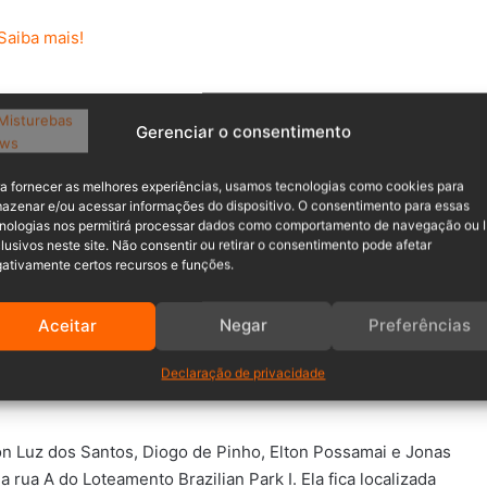
Gerenciar o consentimento
a fornecer as melhores experiências, usamos tecnologias como cookies para
2º da lei 4717/2012. Ele trata da concessão de espaço
azenar e/ou acessar informações do dispositivo. O consentimento para essas
das no Ginásio de Esportes Sérgio Luiz Petters.
nologias nos permitirá processar dados como comportamento de navegação ou 
lusivos neste site. Não consentir ou retirar o consentimento pode afetar
ativamente certos recursos e funções.
estabelece o período em que a exploração do local será
Aceitar
Negar
Preferências
Declaração de privacidade
n Luz dos Santos, Diogo de Pinho, Elton Possamai e Jonas
 rua A do Loteamento Brazilian Park I. Ela fica localizada