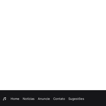
am
egram
WhatsApp
Rádio
Home
Notícias
Anuncie
Contato
Sugestões