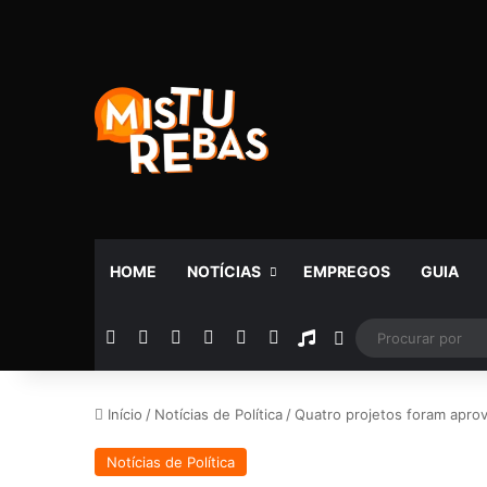
HOME
NOTÍCIAS
EMPREGOS
GUIA
Facebook
X
YouTube
Instagram
Telegram
WhatsApp
Rádio
Switch skin
Início
/
Notícias de Política
/
Quatro projetos foram aprov
Notícias de Política