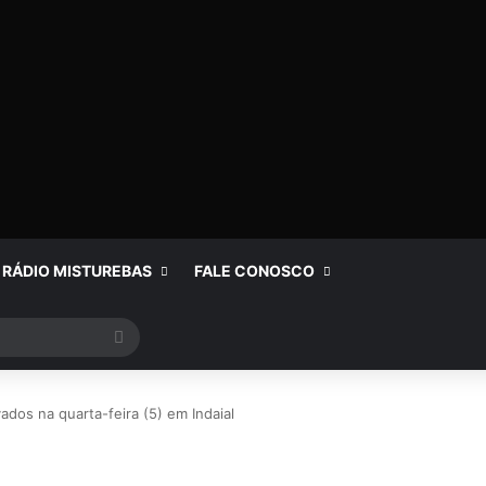
RÁDIO MISTUREBAS
FALE CONOSCO
Procurar
por
ados na quarta-feira (5) em Indaial