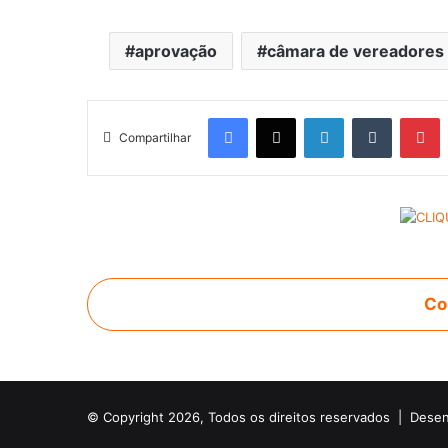
aprovação
câmara de vereadores
Facebook
X
Linkedin
Tumblr
Pinterest
Compartilhar
Co
© Copyright 2026, Todos os direitos reservados |
Desen