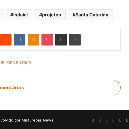
indaial
projetos
Santa Catarina
Reddit
VK
OK
Pocket
Compartilhar via e-mail
Imprimir
mentários
volvido por Misturebas News
Facebook
X
YouTube
Instagr
Tel