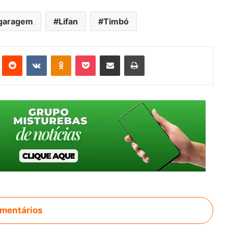
garagem
Lifan
Timbó
st
Reddit
VK
OK
Pocket
Compartilhar via e-mail
Imprimir
mentários