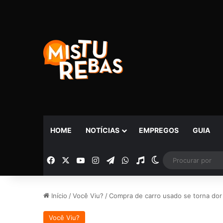
HOME
NOTÍCIAS
EMPREGOS
GUIA
Facebook
X
YouTube
Instagram
Telegram
WhatsApp
Rádio
Switch skin
Início
/
Você Viu?
/
Compra de carro usado se torna dor
Você Viu?