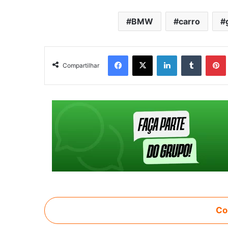
BMW
carro
Facebook
X
Linkedin
Tumblr
Pintere
Compartilhar
Co