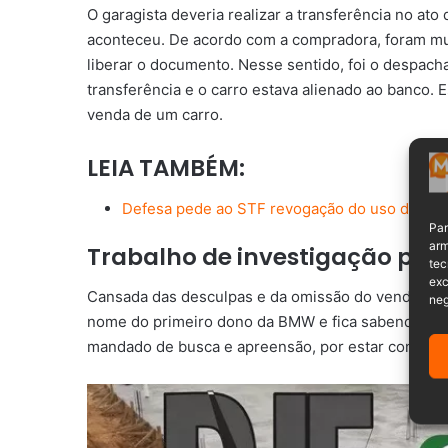
O garagista deveria realizar a transferência no ato
aconteceu. De acordo com a compradora, foram mui
liberar o documento. Nesse sentido, foi o despach
transferência e o carro estava alienado ao banco. 
venda de um carro.
LEIA TAMBÉM:
Defesa pede ao STF revogação do uso de torn
Par
arm
Trabalho de investigação para
tec
exc
Cansada das desculpas e da omissão do vendedor e
neg
nome do primeiro dono da BMW e fica sabendo que
mandado de busca e apreensão, por estar com cinc