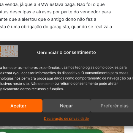
 da venda, já que a BMW estava paga. Não foi o que
tas desculpas e atrasos por parte do vendedor para
ante que a alertou que o antigo dono não fez a
Esta é uma obrigação do garagista, quando se realiza a
Gerenciar o consentimento
ozeleira por deputado eleito em SC
a fornecer as melhores experiências, usamos tecnologias como cookies para
azenar e/ou acessar informações do dispositivo. O consentimento para essas
 achar o primeiro dono do carro
nologias nos permitirá processar dados como comportamento de navegação ou 
lusivos neste site. Não consentir ou retirar o consentimento pode afetar
m realizar a transferência, a compradora descobre o
ativamente certos recursos e funções.
 além da demora na transferência, o carro estava com um
o parcelas em atraso.
Aceitar
Negar
Preferências
Declaração de privacidade