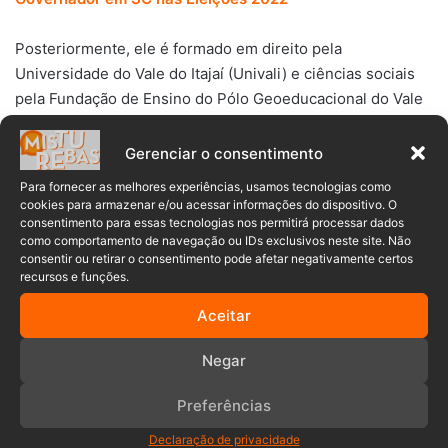
Posteriormente, ele é formado em direito pela
Universidade do Vale do Itajaí (Univali) e ciências sociais
pela Fundação de Ensino do Pólo Geoeducacional do Vale
do Itajaí (Fepevi).
Gerenciar o consentimento
Por fim, Décio foi prefeito de Blumenau (SC). Casou-se
Para fornecer as melhores experiências, usamos tecnologias como
com Ana Paula Lima, com quem teve dois filhos. A
cookies para armazenar e/ou acessar informações do dispositivo. O
candidata a vice é Bia Vargas (PSB).
consentimento para essas tecnologias nos permitirá processar dados
como comportamento de navegação ou IDs exclusivos neste site. Não
consentir ou retirar o consentimento pode afetar negativamente certos
Informações: Agência Brasil
recursos e funções.
Aceitar
Negar
2° turno
eleições
governador
Preferências
Política
Santa Catarina
Declaração de privacidade