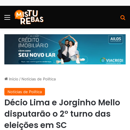
Menu
P
Início
/
Notícias de Política
Notícias de Política
Décio Lima e Jorginho Mello
disputarão o 2° turno das
eleições em SC