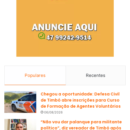
Populares
Recentes
Chegou a oportunidade: Defesa Civil
de Timbó abre inscrições para Curso
de Formação de Agentes Voluntários
06/08/2026
“Não vou dar palanque para militante
político”, diz vereador de Timbó após