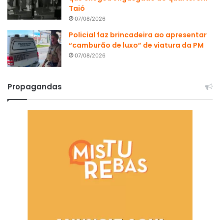
Taió
07/08/2026
Policial faz brincadeira ao apresentar
“camburão de luxo” de viatura da PM
07/08/2026
Propagandas