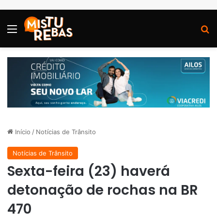
Menu
P
Início
/
Notícias de Trânsito
Notícias de Trânsito
Sexta-feira (23) haverá
detonação de rochas na BR
470