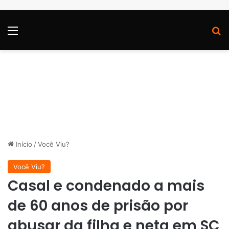
Menu
P
Início
/
Você Viu?
Você Viu?
Casal e condenado a mais
de 60 anos de prisão por
abusar da filha e neta em SC