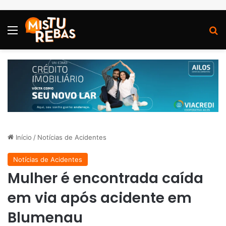
Menu
P
Início
/
Notícias de Acidentes
Notícias de Acidentes
Mulher é encontrada caída
em via após acidente em
Blumenau