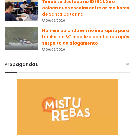
Timbó se destaca no IDEB 2025 e
coloca duas escolas entre as melhores
de Santa Catarina
06/08/2026
Homem boiando em rio impróprio para
banho em SC mobiliza bombeiros após
suspeita de afogamento
06/08/2026
Propagandas