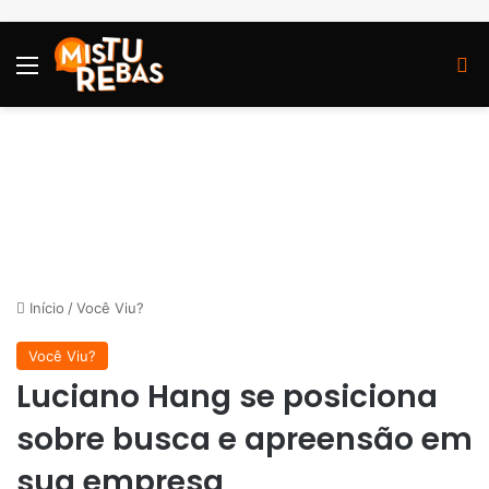
Menu
P
Início
/
Você Viu?
Você Viu?
Luciano Hang se posiciona
sobre busca e apreensão em
sua empresa