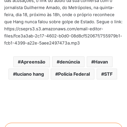
das acusações, o link do áudio da sua conversa com o
jornalista Guilherme Amado, do Metrópoles, na quinta-
feira, dia 18, próximo às 18h, onde o próprio reconhece
que Hang nunca falou sobre golpe de Estado. Segue o link:
https://cseprs3.s3.amazonaws.com/email-editor-
files/fce3a3ab-2c17-4602-b0d0-08d8cf52067f/755979b1-
fcb1-4399-a22e-5aee2497473a.mp3
Apreensão
denúncia
Havan
luciano hang
Polícia Federal
STF