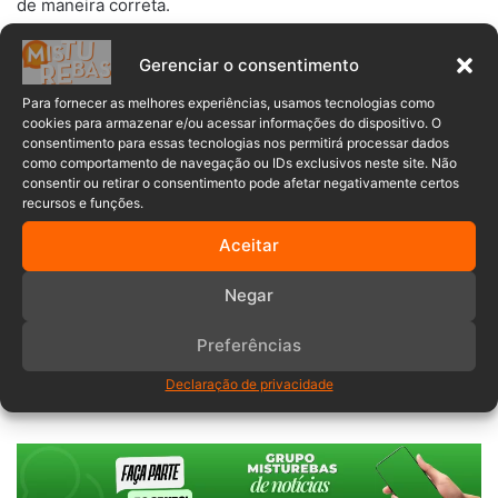
de maneira correta.
Gerenciar o consentimento
Para fornecer as melhores experiências, usamos tecnologias como
Foto: Corpo de Bombeiros
cookies para armazenar e/ou acessar informações do dispositivo. O
consentimento para essas tecnologias nos permitirá processar dados
como comportamento de navegação ou IDs exclusivos neste site. Não
O equipamento foi o que veio a proteger sua cabeça na
consentir ou retirar o consentimento pode afetar negativamente certos
colisão direta contra o poste de iluminação pública.
recursos e funções.
Aceitar
Acidente
colisão contra poste
Negar
Corpo de Bombeiros
Gaspar
Preferências
motociclista
Santa Catarina
Declaração de privacidade