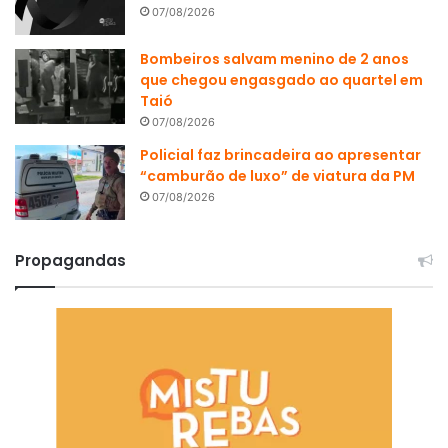
07/08/2026
Bombeiros salvam menino de 2 anos
que chegou engasgado ao quartel em
Taió
07/08/2026
Policial faz brincadeira ao apresentar
“camburão de luxo” de viatura da PM
07/08/2026
Propagandas