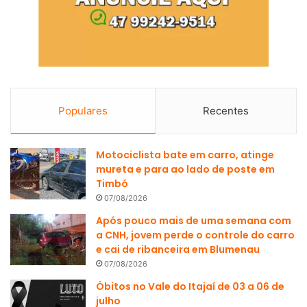
Populares
Recentes
Motociclista bate em carro, atinge
mureta e para ao lado de poste em
Timbó
07/08/2026
Após pouco mais de uma semana com
a CNH, jovem perde o controle do carro
e cai de ribanceira em Blumenau
07/08/2026
Óbitos no Vale do Itajaí de 03 a 06 de
julho