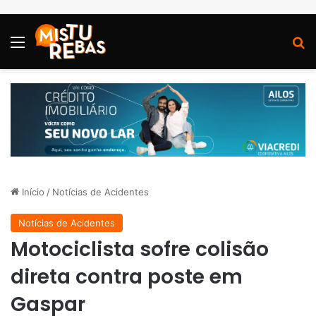
Menu
P
Início
/
Notícias de Acidentes
Notícias de Acidentes
Motociclista sofre colisão
direta contra poste em
Gaspar