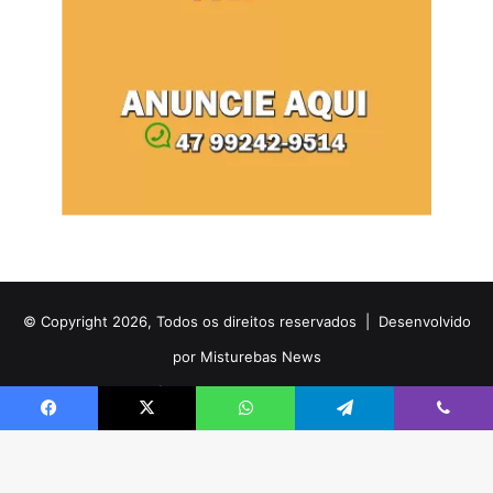
© Copyright 2026, Todos os direitos reservados |
Desenvolvido
por Misturebas News
Home
Notícias
Anuncie
Contato
Sugestões
Facebook
X
WhatsApp
Telegram
Viber
Facebook
X
YouTube
Instagram
Telegram
WhatsApp
Rádio