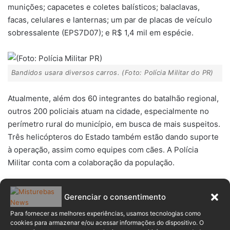
munições; capacetes e coletes balísticos; balaclavas,
facas, celulares e lanternas; um par de placas de veículo
sobressalente (EPS7D07); e R$ 1,4 mil em espécie.
Bandidos usara diversos carros. (Foto: Polícia Militar do PR)
Atualmente, além dos 60 integrantes do batalhão regional,
outros 200 policiais atuam na cidade, especialmente no
perímetro rural do município, em busca de mais suspeitos.
Três helicópteros do Estado também estão dando suporte
à operação, assim como equipes com cães. A Polícia
Militar conta com a colaboração da população.
“Vamos seguir aqui até que o caso seja solucionado,
Gerenciar o consentimento
garantindo tranquilidade à população de Guarapuava”
,
afirmou o coronel Hudson Leôncio Teixeira, comandante-
Para fornecer as melhores experiências, usamos tecnologias como
cookies para armazenar e/ou acessar informações do dispositivo. O
geral da Polícia Militar do Paraná.
“Os indivíduos tentaram