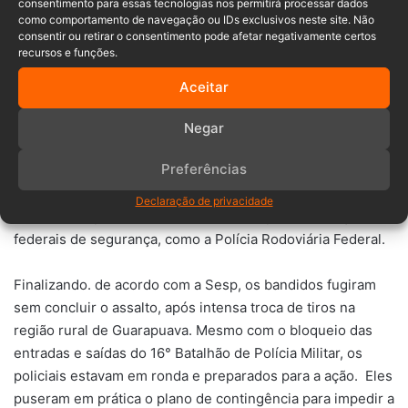
consentimento para essas tecnologias nos permitirá processar dados
acessar os cofres, mas não conseguiram. Eles fizeram
como comportamento de navegação ou IDs exclusivos neste site. Não
consentir ou retirar o consentimento pode afetar negativamente certos
disparos contra nossos policiais e, na fuga, abandonaram
recursos e funções.
veículos e armamento”.
Aceitar
Relembre o caso
Negar
A polícia do Paraná impediu que cerca de 30 criminosos
Preferências
fortemente armados assaltassem a empresa de
transporte de valores de Guarapuava. A operação foi
Declaração de privacidade
coordenada pela PMPR e contou com apoio das forças
federais de segurança, como a Polícia Rodoviária Federal.
Finalizando. de acordo com a Sesp, os bandidos fugiram
sem concluir o assalto, após intensa troca de tiros na
região rural de Guarapuava. Mesmo com o bloqueio das
entradas e saídas do 16° Batalhão de Polícia Militar, os
policiais estavam em ronda e preparados para a ação. Eles
puseram em prática o plano de contingência para impedir a