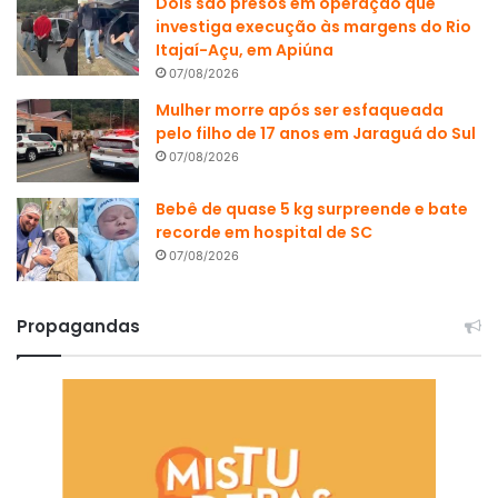
Dois são presos em operação que
investiga execução às margens do Rio
Itajaí-Açu, em Apiúna
07/08/2026
Mulher morre após ser esfaqueada
pelo filho de 17 anos em Jaraguá do Sul
07/08/2026
Bebê de quase 5 kg surpreende e bate
recorde em hospital de SC
07/08/2026
Propagandas