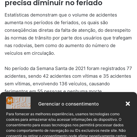
precisa diminuir no feriado
Estatísticas demonstram que o volume de acidentes
aumenta nos períodos de feriados, os quais são
conseqüências diretas da falta de atenção, do desrespeito
às normas de trânsito por parte dos usuários que trafegam
nas rodovias, bem como do aumento do número de
veículos em circulação.
No período da Semana Santa de 2021 foram registrados 77
acidentes, sendo 42 acidentes com vítimas e 35 acidentes
sem vítimas, envolvendo 136 veículos, causando
ferimentos em 55 pessoas e nenhuma morte.
Gerenciar o consentimento
Alertamos a todos os condutores para que, antes de viajar,
verifique as condições do seu veículo, tais como parte
Para fornecer as melhores experiências, usamos tecnologias como
cookies para armazenar e/ou acessar informações do dispositivo. O
mecânica, freios, sistema iluminação e pneus; e também
consentimento para essas tecnologias nos permitirá processar dados
regularize seus documentos de porte obrigatório, evitando
como comportamento de navegação ou IDs exclusivos neste site. Não
consentir ou retirar o consentimento pode afetar negativamente certos