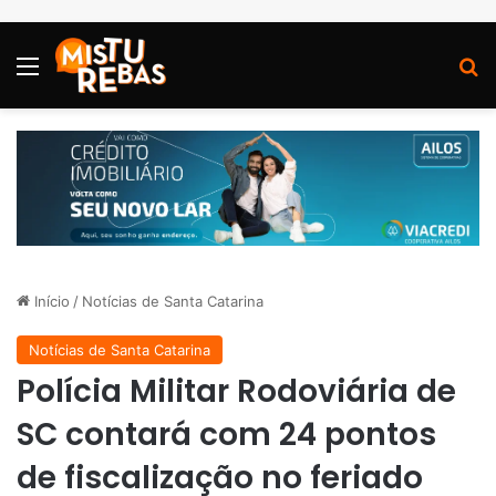
Menu
P
Início
/
Notícias de Santa Catarina
Notícias de Santa Catarina
Polícia Militar Rodoviária de
SC contará com 24 pontos
de fiscalização no feriado