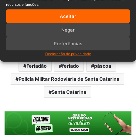
desta forma situações desagradáveis no seu passeio.
recursos e funções.
Da mesma forma, solicitamos aos condutores que
Aceitar
redobrem a atenção, principalmente no período noturno,
Negar
nos trechos onde há grande movimentação de pessoas
nos acostamentos, bem como nos locais com trânsito
Preferências
intenso de bicicletas e motocicletas.
Declaração de privacidade
Feriadão
feriado
páscoa
Polícia Militar Rodoviária de Santa Catarina
Santa Catarina