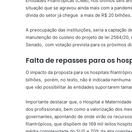
Entidades Filantrópicas (CMB), nos últimos seis an
situação que se agravou ainda mais com a pandemi
dívida do setor já chegue a mais de R$ 20 bilhões.
A preocupação das instituições, seria a captação d
manutenção do custeio do projeto de lei 2564/20, 
Senado, com votação prevista para os próximos dia
Falta de repasses para os hosp
O impacto da proposta para os hospitais filantróp
bilhões, porém, no texto, não é indicada nenhuma 
que vão possibilitar às entidades suportarem tama
Importante destacar que, o Hospital e Maternidad
dos profissionais, bem como a valorização dos me
governantes, apontando de onde virão os recursos 
filantrópicos, que dispõem de 169 mil leitos hospit
média complexidade do SUS e 70% da alta complex