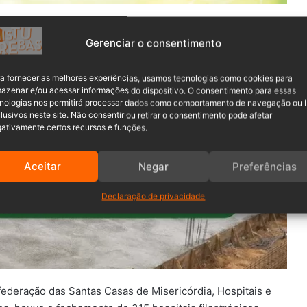
as Casas e Hospitais Filantrópicos (CMB), que apresenta
Gerenciar o consentimento
am e que se intensificam a cada dia, nessa relação dos
tá sendo reforçado pelo Hospital e Maternidade Oase de
a fornecer as melhores experiências, usamos tecnologias como cookies para
azenar e/ou acessar informações do dispositivo. O consentimento para essas
nologias nos permitirá processar dados como comportamento de navegação ou 
reu em Rio do Sul
lusivos neste site. Não consentir ou retirar o consentimento pode afetar
ativamente certos recursos e funções.
Aceitar
Negar
Preferências
Declaração de privacidade
ederação das Santas Casas de Misericórdia, Hospitais e