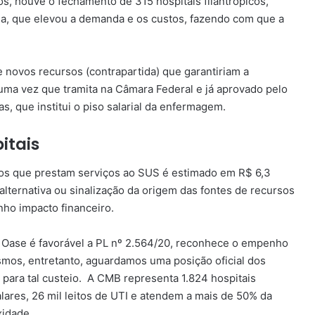
os, houve o fechamento de 315 hospitais filantrópicos,
a, que elevou a demanda e os custos, fazendo com que a
e novos recursos (contrapartida) que garantiriam a
uma vez que tramita na Câmara Federal e já aprovado pelo
s, que institui o piso salarial da enfermagem.
itais
icos que prestam serviços ao SUS é estimado em R$ 6,3
alternativa ou sinalização da origem das fontes de recursos
nho impacto financeiro.
e Oase é favorável a PL nº 2.564/20, reconhece o empenho
smos, entretanto, aguardamos uma posição oficial dos
para tal custeio. A CMB representa 1.824 hospitais
alares, 26 mil leitos de UTI e atendem a mais de 50% da
idade.