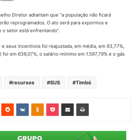
elho Diretor adiantam que “a população não ficará
serão reprogramados. O ato será para expormos e
 o setor está enfrentando”.
S e seus incentivos foi reajustada, em média, em 93,77%,
 foi em 636,07%, o salário-mínimo em 1.597,79% e o gás
recursos
SUS
Timbó
st
Reddit
VK
OK
Pocket
Compartilhar via e-mail
Imprimir