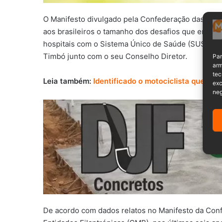
O Manifesto divulgado pela Confederação das Sant
aos brasileiros o tamanho dos desafios que enfrent
hospitais com o Sistema Único de Saúde (SUS), es
Timbó junto com o seu Conselho Diretor.
Par
arm
tec
Leia também:
Identificado o motociclista que mor
exc
neg
De acordo com dados relatos no Manifesto da Conf