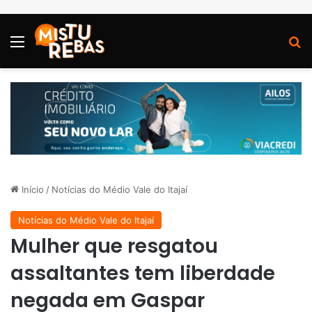
Menu
P
Início
/
Notícias do Médio Vale do Itajaí
Notícias do Médio Vale do Itajaí
Mulher que resgatou
assaltantes tem liberdade
negada em Gaspar