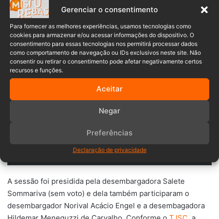
cometido com violência (trata-se
Gerenciar o consentimento
de uma tentativa de latrocínio,
Para fornecer as melhores experiências, usamos tecnologias como
afinal). Como a conversão do
cookies para armazenar e/ou acessar informações do dispositivo. O
consentimento para essas tecnologias nos permitirá processar dados
cárcere preventivo em domiciliar
como comportamento de navegação ou IDs exclusivos neste site. Não
consentir ou retirar o consentimento pode afetar negativamente certos
demanda que o delito cometido
recursos e funções.
não tenha sido perpetrado
Aceitar
mediante o emprego de violência
(CPP, art. 318-A, I), é inviável o
Negar
acolhimento do pleito”
, anotou o
Preferências
relator em seu voto.
Declaração de privacidade
A sessão foi presidida pela desembargadora Salete
Sommariva (sem voto) e dela também participaram o
desembargador Norival Acácio Engel e a desembagadora
Hildemar Meneguzzi de Carvalho. Conforme o
TJSC
, a