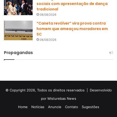
sociais com apresentação de dança
tradicional
08/08/2026
“Caneta revólver” vira prova contra
homem que ameaçou moradores em
SC
08/08/2026
Propagandas
© Copyright 2026, Todos os direitos reservados |
Desenvolvido
por Misturebas News
Home
Notícias
Anuncie
Contato
Sugestões