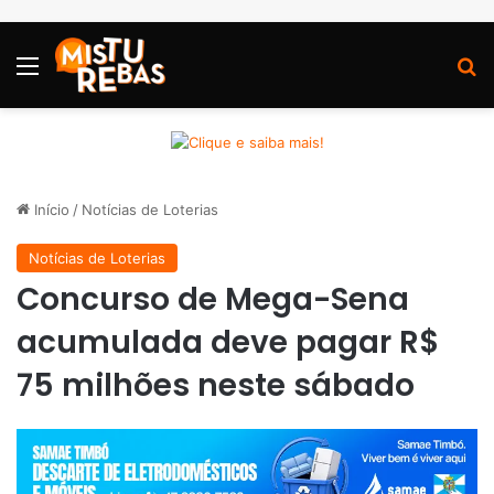
Menu
P
Início
/
Notícias de Loterias
Notícias de Loterias
Concurso de Mega-Sena
acumulada deve pagar R$
75 milhões neste sábado