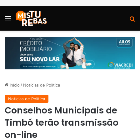
Menu
P
Início
/
Notícias de Política
Notícias de Política
Conselhos Municipais de
Timbó terão transmissão
on-line