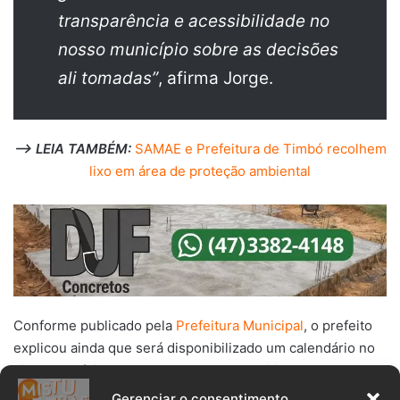
transparência e acessibilidade no
nosso município sobre as decisões
ali tomadas”
, afirma Jorge.
–> LEIA TAMBÉM:
SAMAE e Prefeitura de Timbó recolhem
lixo em área de proteção ambiental
Conforme publicado pela
Prefeitura Municipal
, o prefeito
explicou ainda que será disponibilizado um calendário no
site da Prefeitura com as datas das reuniões de cada
conselho, para que a população tenha acesso.
Gerenciar o consentimento