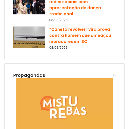
redes sociais com
apresentação de dança
tradicional
08/08/2026
“Caneta revólver” vira prova
contra homem que ameaçou
moradores em SC
08/08/2026
Propagandas