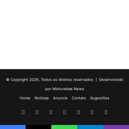
© Copyright 2026, Todos os direitos reservados |
Desenvolvido
por Misturebas News
Home
Notícias
Anuncie
Contato
Sugestões
Facebook
X
YouTube
Instagram
Telegram
WhatsApp
Rádio