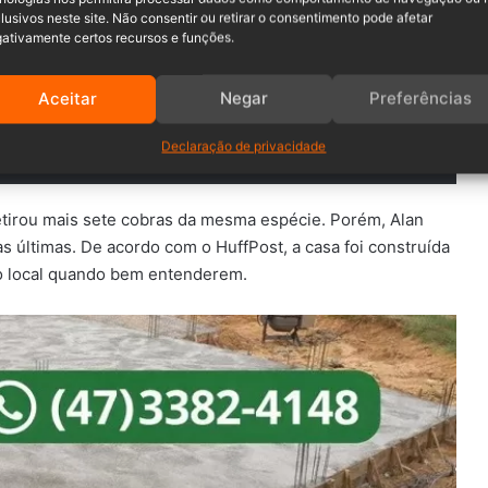
lusivos neste site. Não consentir ou retirar o consentimento pode afetar
ativamente certos recursos e funções.
telefonema de uma senhora dizendo que
s horas e 45 minutos depois, foi isso que
Aceitar
Negar
Preferências
 bebês e 22 adultos”.
Declaração de privacidade
retirou mais sete cobras da mesma espécie. Porém, Alan
s últimas. De acordo com o HuffPost, a casa foi construída
 o local quando bem entenderem.