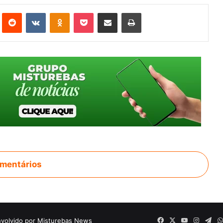
st
Reddit
VK
OK
Pocket
Compartilhar via e-mail
Imprimir
mentários
volvido por Misturebas News
Facebook
X
YouTube
Instagr
Tel