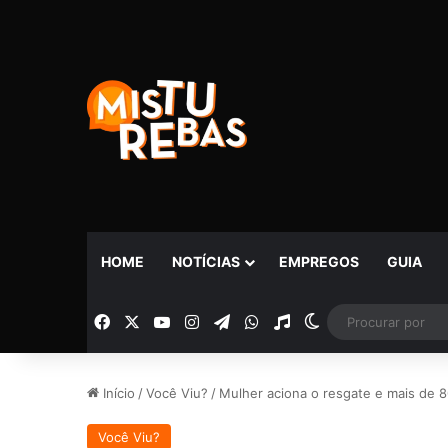
HOME
NOTÍCIAS
EMPREGOS
GUIA
Facebook
X
YouTube
Instagram
Telegram
WhatsApp
Rádio
Switch skin
Início
/
Você Viu?
/
Mulher aciona o resgate e mais de 8
Você Viu?