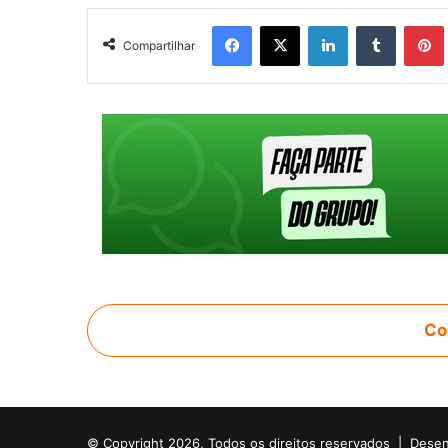
Facebook
X
Linkedin
Tumblr
Pintere
Compartilhar
Co
© Copyright 2026, Todos os direitos reservados |
Desen