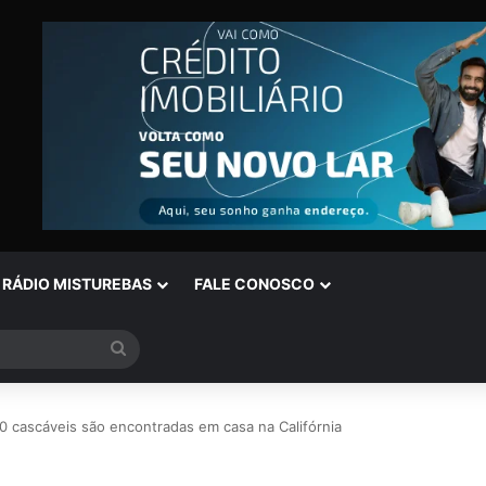
RÁDIO MISTUREBAS
FALE CONOSCO
Procurar
por
0 cascáveis são encontradas em casa na Califórnia