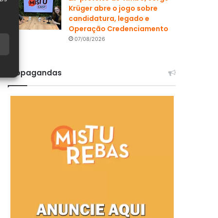
Krüger abre o jogo sobre
candidatura, legado e
Operação Credenciamento
07/08/2026
Propagandas