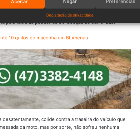
Aceitar
Negar
Preferências
lado, um veículo Honda Civic, com placas de Rio dos
pela rua e para de forma gradativa, respeitando a
Declaração de privacidade
ha pela faixa de pedestres em direção ao outro lado.
ente 10 quilos de maconha em Blumenau
e desatentamente, colide contra a traseira
do veículo que
messada da moto, mas por sorte, não sofreu nenhuma