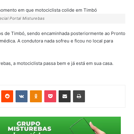
ecial Portal Misturebas
ros de Timbó, sendo encaminhada posteriormente ao Pronto
médica. A condutora nada sofreu e ficou no local para
bas, a motociclista passa bem e já está em sua casa.
st
Reddit
VK
OK
Pocket
Compartilhar via e-mail
Imprimir