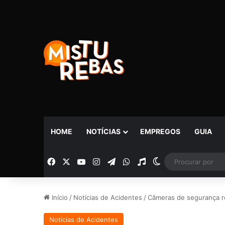
HOME
NOTÍCIAS
EMPREGOS
GUIA
Facebook
X
YouTube
Instagram
Telegram
WhatsApp
Rádio
Switch skin
Início
/
Notícias de Acidentes
/
Câmeras de segurança r
Notícias de Acidentes