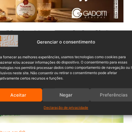
colidiu na lateral de uma ponte na Rua Ponte Pênsil, no
do ao acidente, o carro obstruiu completamente a passagem
Gerenciar o consentimento
a fornecer as melhores experiências, usamos tecnologias como cookies para
nado para atender a ocorrência de acidente de trânsito.
azenar e/ou acessar informações do dispositivo. O consentimento para essas
nologias nos permitirá processar dados como comportamento de navegação ou 
ora do veículo envolvido, um Ford Ka, andando pela cena.
lusivos neste site. Não consentir ou retirar o consentimento pode afetar
ativamente certos recursos e funções.
Aceitar
Negar
Preferências
Declaração de privacidade