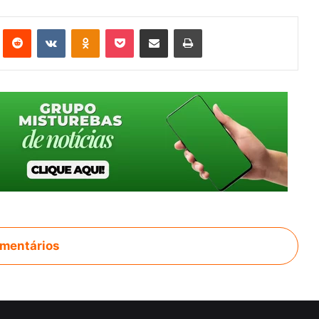
st
Reddit
VK
OK
Pocket
Compartilhar via e-mail
Imprimir
mentários