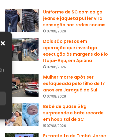
Uniforme de SC com calça
jeans e jaqueta puffer vira
sensação nas redes sociais
07/08/2026
Dois são presos em
operação que investiga
execução às margens do Rio
Itajaí-Açu, em Apiúna
07/08/2026
IDs
Mulher morre após ser
esfaqueada pelo filho de 17
anos em Jaraguá do Sul
07/08/2026
Bebê de quase 5 kg
surpreende e bate recorde
em hospital de SC
07/08/2026
Ex-prefeito de Timbó, Jorge