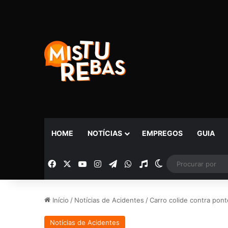
HOME
NOTÍCIAS
EMPREGOS
GUIA
Facebook
X
YouTube
Instagram
Telegram
WhatsApp
Rádio
Switch skin
Início
/
Notícias de Acidentes
/
Carro colide contra pon
Notícias de Acidentes