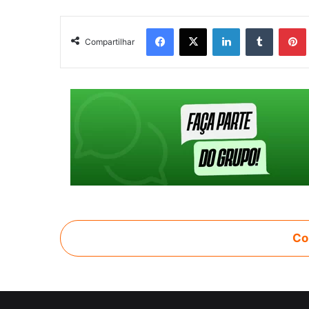
Facebook
X
Linkedin
Tumblr
Pintere
Compartilhar
Co