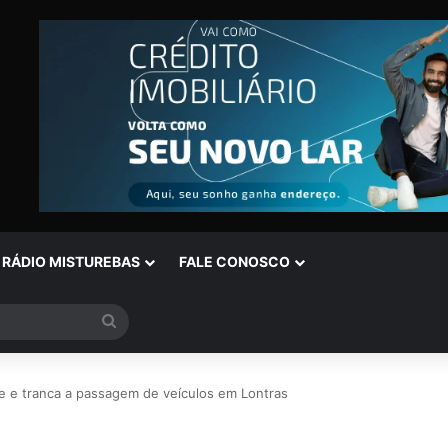
RÁDIO MISTUREBAS
FALE CONOSCO
Procurar
por
te e tranca a passagem de veículos em Lontras