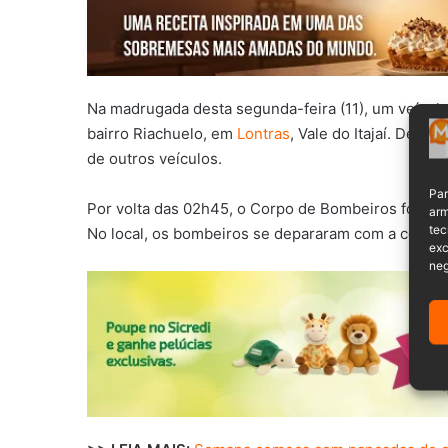
Na madrugada desta segunda-feira (11), um veículo 
bairro Riachuelo, em
Lontras
, Vale do Itajaí. Devi
de outros veículos.
Par
Por volta das 02h45, o Corpo de Bombeiros foi acio
arm
tec
No local, os bombeiros se depararam com a condut
exc
neg