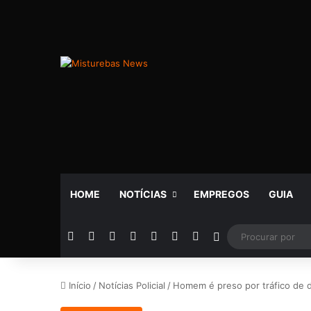
HOME
NOTÍCIAS
EMPREGOS
GUIA
Facebook
X
YouTube
Instagram
Telegram
WhatsApp
Rádio
Switch skin
Início
/
Notícias Policial
/
Homem é preso por tráfico de 