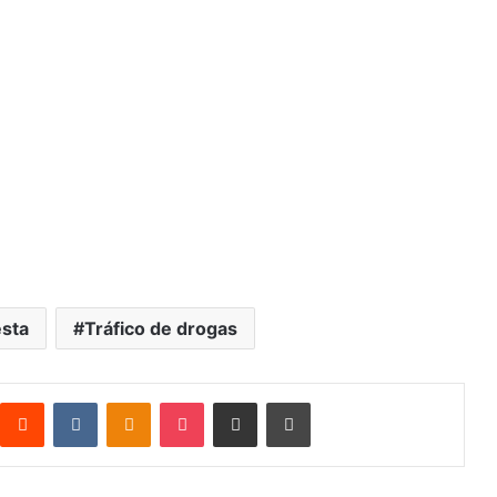
esta
Tráfico de drogas
Reddit
VK
OK
Pocket
Compartilhar via e-mail
Imprimir