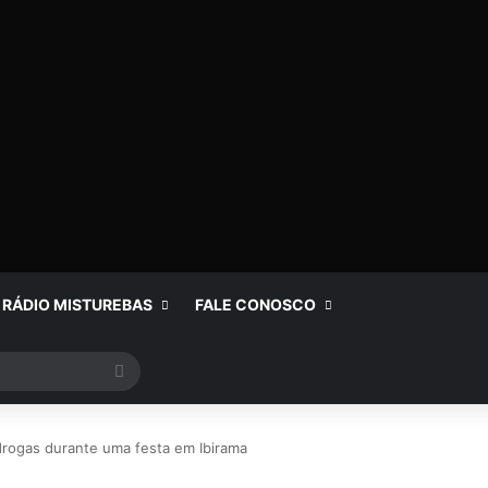
RÁDIO MISTUREBAS
FALE CONOSCO
Procurar
por
drogas durante uma festa em Ibirama