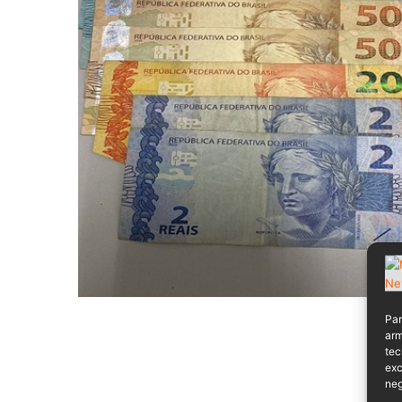
Par
arm
tec
exc
neg