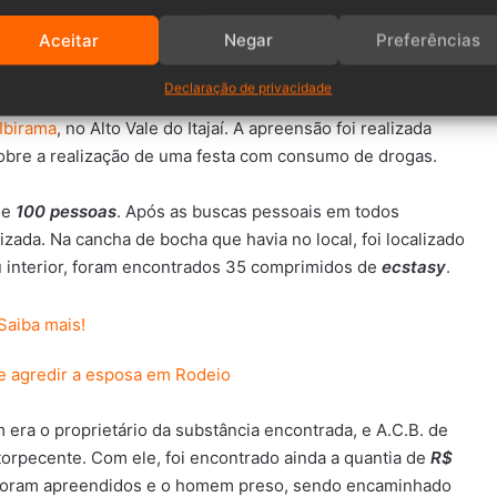
Aceitar
Negar
Preferências
Declaração de privacidade
1h, um homem foi preso por
tráfico de drogas
em uma festa
Ibirama
, no Alto Vale do Itajaí. A apreensão foi realizada
sobre a realização de uma festa com consumo de drogas.
de
100 pessoas
. Após as buscas pessoais em todos
izada. Na cancha de bocha que havia no local, foi localizado
u interior, foram encontrados 35 comprimidos de
ecstasy
.
e agredir a esposa em Rodeio
era o proprietário da substância encontrada, e A.C.B. de
orpecente. Com ele, foi encontrado ainda a quantia de
R$
 foram apreendidos e o homem preso, sendo encaminhado