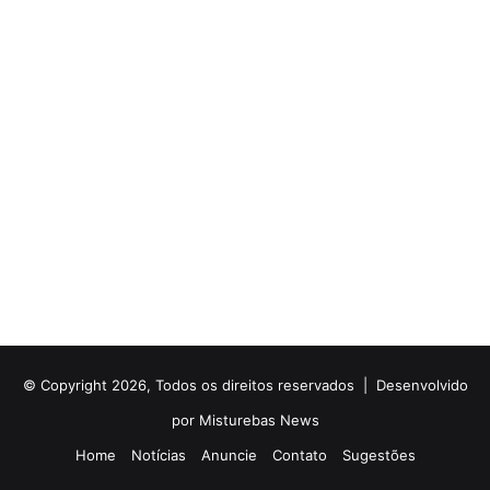
© Copyright 2026, Todos os direitos reservados |
Desenvolvido
por Misturebas News
Home
Notícias
Anuncie
Contato
Sugestões