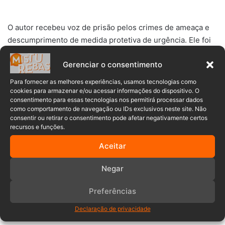
O autor recebeu voz de prisão pelos crimes de ameaça e
descumprimento de medida protetiva de urgência. Ele foi
encaminhado ao Instituto Médico Legal (IML) de Blumenau
Gerenciar o consentimento
e depois conduzido à Delegacia de Polícia Civil de Indaial.
A vítima recebeu auxílio pela guarnição da
Rede Catarina
,
Para fornecer as melhores experiências, usamos tecnologias como
que esteve presente no local da ocorrência.
cookies para armazenar e/ou acessar informações do dispositivo. O
consentimento para essas tecnologias nos permitirá processar dados
como comportamento de navegação ou IDs exclusivos neste site. Não
consentir ou retirar o consentimento pode afetar negativamente certos
recursos e funções.
Aceitar
Ameaça
medida protetiva
Prisão
Negar
Preferências
Declaração de privacidade