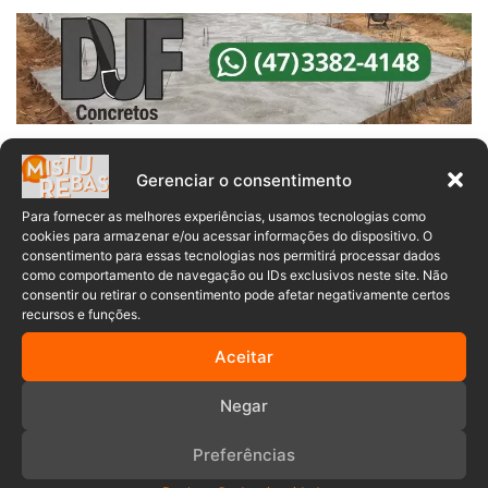
O caso repercutiu na cidade inteira e gerou muita revolta,
Gerenciar o consentimento
os moradores e pais dos alunos contestavam a decisão do
acusado responder o crime em liberdade.
Para fornecer as melhores experiências, usamos tecnologias como
cookies para armazenar e/ou acessar informações do dispositivo. O
consentimento para essas tecnologias nos permitirá processar dados
No dia 31 de maio, o Tribunal de Justiça de Santa Catarina
como comportamento de navegação ou IDs exclusivos neste site. Não
(TJSC) concedeu a ele habeas corpus, garantindo o direito
consentir ou retirar o consentimento pode afetar negativamente certos
recursos e funções.
de responder ao processo em liberdade. A decisão
revoltou novamente a comunidade que, mais uma vez, foi
Aceitar
às ruas protestar.
Negar
Seis meses após a decisão, a Prefeitura de Gaspar
Preferências
concluiu o inquérito administrativo aberto para apurar a
conduta do funcionário e acabou decidindo pela demissão