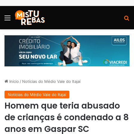
Menu
P
Início
/
Notícias do Médio Vale do Itajaí
Notícias do Médio Vale do Itajaí
Homem que teria abusado
de crianças é condenado a 8
anos em Gaspar SC