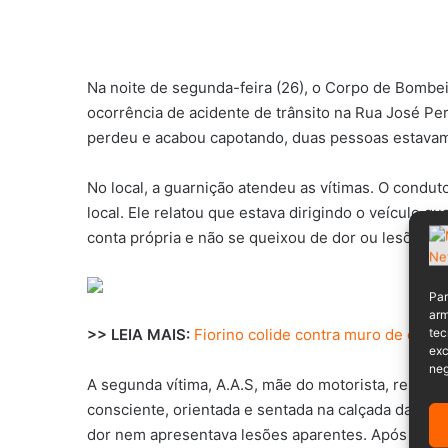
Na noite de segunda-feira (26), o Corpo de Bombei
ocorrência de acidente de trânsito na Rua José Per
perdeu e acabou capotando, duas pessoas estavam
No local, a guarnição atendeu as vítimas. O condut
local. Ele relatou que estava dirigindo o veículo q
conta própria e não se queixou de dor ou lesões a
Par
arm
tec
>> LEIA MAIS:
Fiorino colide contra muro de casa
exc
neg
A segunda vítima, A.A.S, mãe do motorista, relatou
consciente, orientada e sentada na calçada da via p
dor nem apresentava lesões aparentes. Após os bo