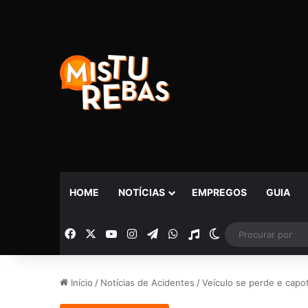
HOME
NOTÍCIAS
EMPREGOS
GUIA
Facebook
X
YouTube
Instagram
Telegram
WhatsApp
Rádio
Switch skin
Início
/
Notícias de Acidentes
/
Veículo se perde e capot