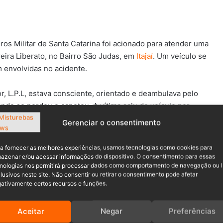
ros Militar de Santa Catarina foi acionado para atender uma
eira Liberato, no Bairro São Judas, em
Itajaí
. Um veículo se
 envolvidas no acidente.
or, L.P.L, estava consciente, orientado e deambulava pelo
uando se perdeu e capotou. A vítima saiu do veículo por
parentes.
Gerenciar o consentimento
a fornecer as melhores experiências, usamos tecnologias como cookies para
azenar e/ou acessar informações do dispositivo. O consentimento para essas
nologias nos permitirá processar dados como comportamento de navegação ou 
 em Gaspar
lusivos neste site. Não consentir ou retirar o consentimento pode afetar
ativamente certos recursos e funções.
 que estava no banco dianteiro do carro. Ela estava
ública. Ela saiu sozinha do veículo e, também não sentia
Aceitar
Negar
Preferências
mbeiros analisarem e protocolarem as vítimas, que