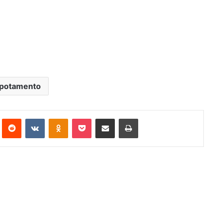
potamento
st
Reddit
VK
OK
Pocket
Compartilhar via e-mail
Imprimir