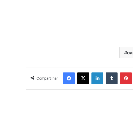
ca
Facebook
X
Linkedin
Tumblr
Pintere
Compartilhar