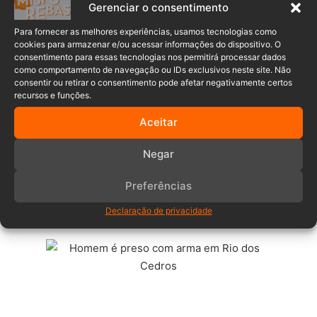
LEIA TAMBÉM:
Adolescente é pego por tráfico de drogas
Gerenciar o consentimento
em Blumenau
Para fornecer as melhores experiências, usamos tecnologias como
cookies para armazenar e/ou acessar informações do dispositivo. O
consentimento para essas tecnologias nos permitirá processar dados
como comportamento de navegação ou IDs exclusivos neste site. Não
consentir ou retirar o consentimento pode afetar negativamente certos
recursos e funções.
Aceitar
Diante dos fatos, foi dado voz de prisão ao homem por
Negar
posse irregular de arma de fogo e conduzido à Delegacia
de Polícia Civil para que as devidas providências fossem
Preferências
tomadas. Além da arma, uma luneta e 6 munições intactas
Declaração de privacidade
foram apreendidas.