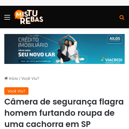
Menu
P
Início
/
Você Viu?
Você Viu?
Câmera de segurança flagra
homem furtando roupa de
uma cachorra em SP