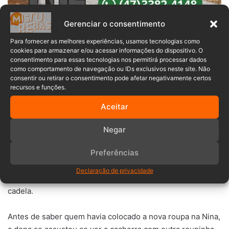
Gerenciar o consentimento
Para fornecer as melhores experiências, usamos tecnologias como
A cachorra Nina foi resgatada há três anos e é uma animal
cookies para armazenar e/ou acessar informações do dispositivo. O
consentimento para essas tecnologias nos permitirá processar dados
muito dócil. “Ela é dada com todo mundo. Criança, idoso,
como comportamento de navegação ou IDs exclusivos neste site. Não
todo mundo que chega no portão ela pede carinho”.
consentir ou retirar o consentimento pode afetar negativamente certos
recursos e funções.
>>LEIA MAIS:
Homem é esfaqueado no abdômen em
Aceitar
Ituporanga
Negar
Apesar de ter tido a roupinha furtada, Nina recebeu uma
Preferências
roupa nova de uma colega de trabalho da dona da clínica
onde Sueli trabalha. A mulher soube do ocorrido e no
Declaração de privacidade
mesmo dia foi até o local doar uma roupinha nova para a
cadela.
Antes de saber quem havia colocado a nova roupa na Nina,